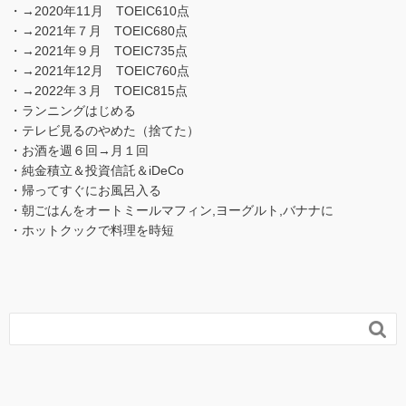
・→2020年11月 TOEIC610点
・→2021年７月 TOEIC680点
・→2021年９月 TOEIC735点
・→2021年12月 TOEIC760点
・→2022年３月 TOEIC815点
・ランニングはじめる
・テレビ見るのやめた（捨てた）
・お酒を週６回→月１回
・純金積立＆投資信託＆iDeCo
・帰ってすぐにお風呂入る
・朝ごはんをオートミールマフィン,ヨーグルト,バナナに
・ホットクックで料理を時短
