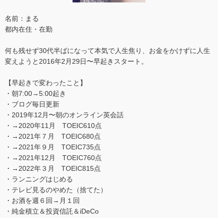
名前：まる
都内在住・在勤
何も残せず30代半ばになって本気で人生焦り、お金をかけずに人生
変えようと2016年2月29日〜早起きスタート。
【早起きで変わったこと】
・朝7:00→5:00起き
・ブログ毎日更新
・2019年12月〜朝のオンライン英会話
・→2020年11月 TOEIC610点
・→2021年７月 TOEIC680点
・→2021年９月 TOEIC735点
・→2021年12月 TOEIC760点
・→2022年３月 TOEIC815点
・ランニングはじめる
・テレビ見るのやめた（捨てた）
・お酒を週６回→月１回
・純金積立＆投資信託＆iDeCo