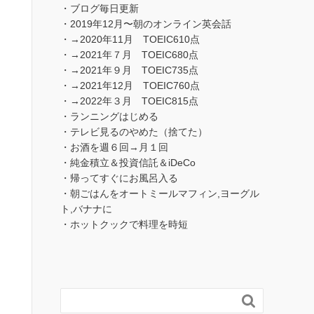
・ブログ毎日更新
・2019年12月〜朝のオンライン英会話
・→2020年11月 TOEIC610点
・→2021年７月 TOEIC680点
・→2021年９月 TOEIC735点
・→2021年12月 TOEIC760点
・→2022年３月 TOEIC815点
・ランニングはじめる
・テレビ見るのやめた（捨てた）
・お酒を週６回→月１回
・純金積立＆投資信託＆iDeCo
・帰ってすぐにお風呂入る
・朝ごはんをオートミールマフィン,ヨーグル
ト,バナナに
・ホットクックで料理を時短
