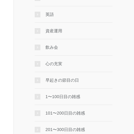
英語
資産運用
飲み会
心の充実
早起きの節目の日
1〜100日目の雑感
101〜200日目の雑感
201〜300日目の雑感