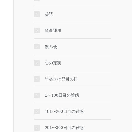
英語
資産運用
飲み会
心の充実
早起きの節目の日
1〜100日目の雑感
101〜200日目の雑感
201〜300日目の雑感