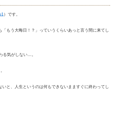
u1
）です。
も「もう大晦日！？」っていうくらいあっと言う間に来てし
わる気がしない…。
る。
ないと、人生というのは何もできないまますぐに終わってし