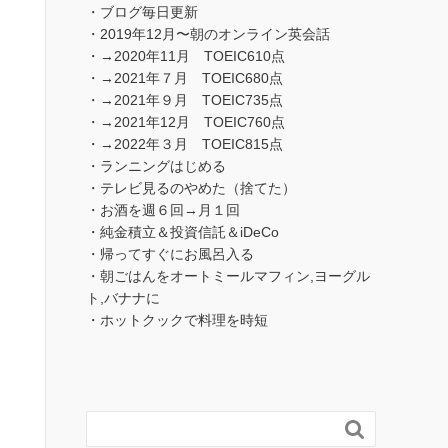
・ブログ毎日更新
・2019年12月〜朝のオンライン英会話
・→2020年11月 TOEIC610点
・→2021年７月 TOEIC680点
・→2021年９月 TOEIC735点
・→2021年12月 TOEIC760点
・→2022年３月 TOEIC815点
・ランニングはじめる
・テレビ見るのやめた（捨てた）
・お酒を週６回→月１回
・純金積立＆投資信託＆iDeCo
・帰ってすぐにお風呂入る
・朝ごはんをオートミールマフィン,ヨーグル
ト,バナナに
・ホットクックで料理を時短
