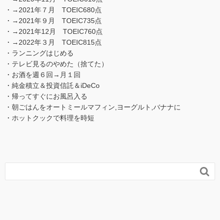
・→2021年７月 TOEIC680点
・→2021年９月 TOEIC735点
・→2021年12月 TOEIC760点
・→2022年３月 TOEIC815点
・ランニングはじめる
・テレビ見るのやめた（捨てた）
・お酒を週６回→月１回
・純金積立＆投資信託＆iDeCo
・帰ってすぐにお風呂入る
・朝ごはんをオートミールマフィン,ヨーグルト,バナナに
・ホットクックで料理を時短
