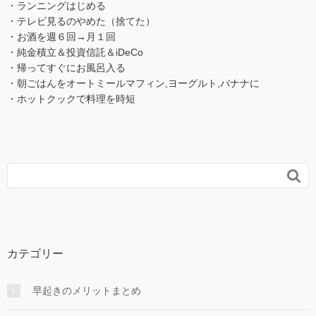
・ランニングはじめる
・テレビ見るのやめた（捨てた）
・お酒を週６回→月１回
・純金積立＆投資信託＆iDeCo
・帰ってすぐにお風呂入る
・朝ごはんをオートミールマフィン,ヨーグルト,バナナに
・ホットクックで料理を時短

カテゴリー
早起きのメリットまとめ