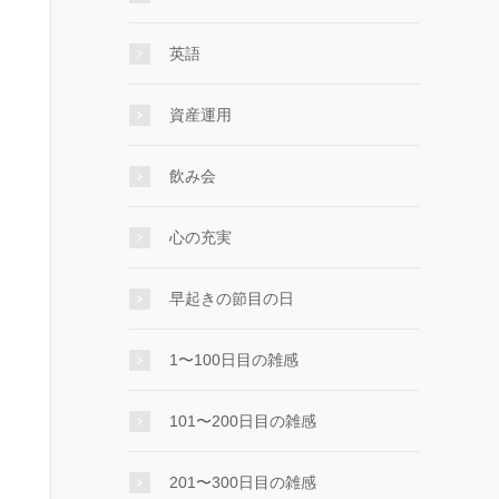
英語
資産運用
飲み会
心の充実
早起きの節目の日
1〜100日目の雑感
101〜200日目の雑感
201〜300日目の雑感