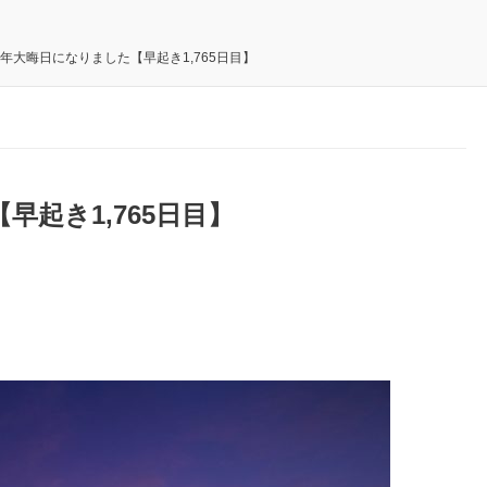
0年大晦日になりました【早起き1,765日目】
早起き1,765日目】