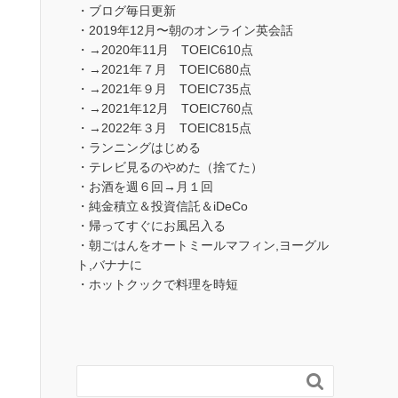
・ブログ毎日更新
・2019年12月〜朝のオンライン英会話
・→2020年11月 TOEIC610点
・→2021年７月 TOEIC680点
・→2021年９月 TOEIC735点
・→2021年12月 TOEIC760点
・→2022年３月 TOEIC815点
・ランニングはじめる
・テレビ見るのやめた（捨てた）
・お酒を週６回→月１回
・純金積立＆投資信託＆iDeCo
・帰ってすぐにお風呂入る
・朝ごはんをオートミールマフィン,ヨーグル
ト,バナナに
・ホットクックで料理を時短
