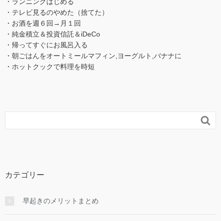
・ランニングはじめる
・テレビ見るのやめた（捨てた）
・お酒を週６回→月１回
・純金積立＆投資信託＆iDeCo
・帰ってすぐにお風呂入る
・朝ごはんをオートミールマフィン,ヨーグルト,バナナに
・ホットクックで料理を時短

カテゴリー
早起きのメリットまとめ