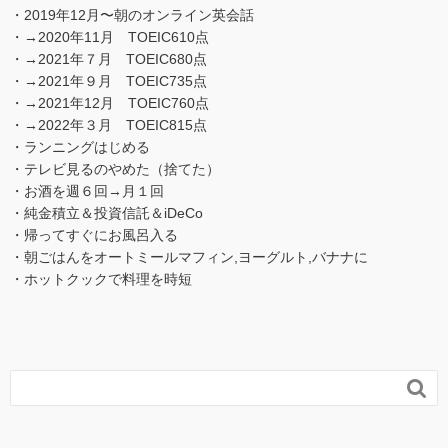
・2019年12月〜朝のオンライン英会話
・→2020年11月 TOEIC610点
・→2021年７月 TOEIC680点
・→2021年９月 TOEIC735点
・→2021年12月 TOEIC760点
・→2022年３月 TOEIC815点
・ランニングはじめる
・テレビ見るのやめた（捨てた）
・お酒を週６回→月１回
・純金積立＆投資信託＆iDeCo
・帰ってすぐにお風呂入る
・朝ごはんをオートミールマフィン,ヨーグルト,バナナに
・ホットクックで料理を時短
