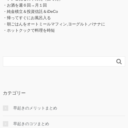
・お酒を週６回→月１回
・純金積立＆投資信託＆iDeCo
・帰ってすぐにお風呂入る
・朝ごはんをオートミールマフィン,ヨーグルト,バナナに
・ホットクックで料理を時短

カテゴリー
早起きのメリットまとめ
早起きのコツまとめ