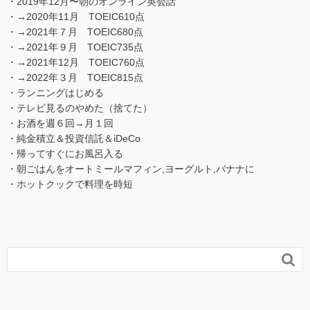
・2019年12月〜朝のオンライン英会話
・→2020年11月 TOEIC610点
・→2021年７月 TOEIC680点
・→2021年９月 TOEIC735点
・→2021年12月 TOEIC760点
・→2022年３月 TOEIC815点
・ランニングはじめる
・テレビ見るのやめた（捨てた）
・お酒を週６回→月１回
・純金積立＆投資信託＆iDeCo
・帰ってすぐにお風呂入る
・朝ごはんをオートミールマフィン,ヨーグルト,バナナに
・ホットクックで料理を時短
