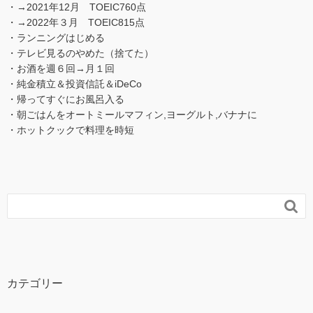
・→2021年12月 TOEIC760点
・→2022年３月 TOEIC815点
・ランニングはじめる
・テレビ見るのやめた（捨てた）
・お酒を週６回→月１回
・純金積立＆投資信託＆iDeCo
・帰ってすぐにお風呂入る
・朝ごはんをオートミールマフィン,ヨーグルト,バナナに
・ホットクックで料理を時短

カテゴリー