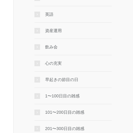
英語
資産運用
飲み会
心の充実
早起きの節目の日
1〜100日目の雑感
101〜200日目の雑感
201〜300日目の雑感