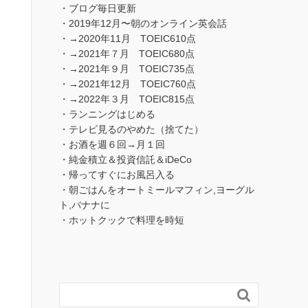
・ブログ毎日更新
・2019年12月〜朝のオンライン英会話
・→2020年11月 TOEIC610点
・→2021年７月 TOEIC680点
・→2021年９月 TOEIC735点
・→2021年12月 TOEIC760点
・→2022年３月 TOEIC815点
・ランニングはじめる
・テレビ見るのやめた（捨てた）
・お酒を週６回→月１回
・純金積立＆投資信託＆iDeCo
・帰ってすぐにお風呂入る
・朝ごはんをオートミールマフィン,ヨーグル
ト,バナナに
・ホットクックで料理を時短
