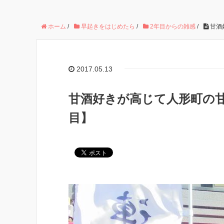
ホーム
/
早起きをはじめたら
/
2年目からの雑感
/
甘酒
2017.05.13
甘酒好きが高じて人形町の甘
目】