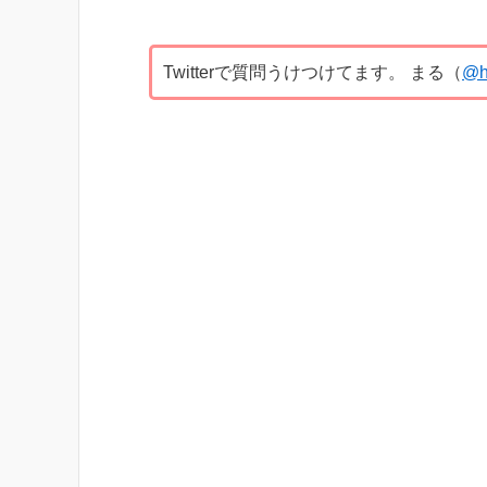
Twitterで質問うけつけてます。 まる（
@h