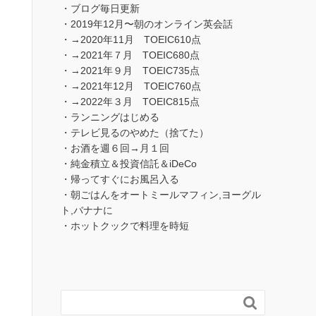
・ブログ毎日更新
・2019年12月〜朝のオンライン英会話
・→2020年11月 TOEIC610点
・→2021年７月 TOEIC680点
・→2021年９月 TOEIC735点
・→2021年12月 TOEIC760点
・→2022年３月 TOEIC815点
・ランニングはじめる
・テレビ見るのやめた（捨てた）
・お酒を週６回→月１回
・純金積立＆投資信託＆iDeCo
・帰ってすぐにお風呂入る
・朝ごはんをオートミールマフィン,ヨーグル
ト,バナナに
・ホットクックで料理を時短
