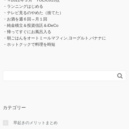
・→2022年３月 TOEIC815点
・ランニングはじめる
・テレビ見るのやめた（捨てた）
・お酒を週６回→月１回
・純金積立＆投資信託＆iDeCo
・帰ってすぐにお風呂入る
・朝ごはんをオートミールマフィン,ヨーグルト,バナナに
・ホットクックで料理を時短

カテゴリー
早起きのメリットまとめ