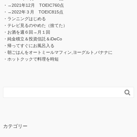
・→2021年12月 TOEIC760点
・→2022年３月 TOEIC815点
・ランニングはじめる
・テレビ見るのやめた（捨てた）
・お酒を週６回→月１回
・純金積立＆投資信託＆iDeCo
・帰ってすぐにお風呂入る
・朝ごはんをオートミールマフィン,ヨーグルト,バナナに
・ホットクックで料理を時短

カテゴリー