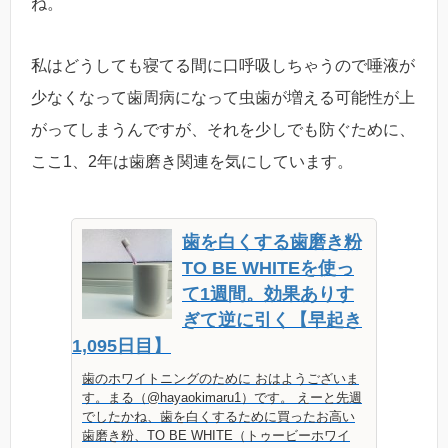
ね。
私はどうしても寝てる間に口呼吸しちゃうので唾液が
少なくなって歯周病になって虫歯が増える可能性が上
がってしまうんですが、それを少しでも防ぐために、
ここ1、2年は歯磨き関連を気にしています。
歯を白くする歯磨き粉
TO BE WHITEを使っ
て1週間。効果ありす
ぎて逆に引く【早起き
1,095日目】
歯のホワイトニングのために おはようございま
す。まる（@hayaokimaru1）です。 えーと先週
でしたかね、歯を白くするために買ったお高い
歯磨き粉、TO BE WHITE（トゥービーホワイ