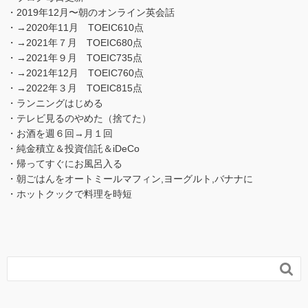
・2019年12月〜朝のオンライン英会話
・→2020年11月 TOEIC610点
・→2021年７月 TOEIC680点
・→2021年９月 TOEIC735点
・→2021年12月 TOEIC760点
・→2022年３月 TOEIC815点
・ランニングはじめる
・テレビ見るのやめた（捨てた）
・お酒を週６回→月１回
・純金積立＆投資信託＆iDeCo
・帰ってすぐにお風呂入る
・朝ごはんをオートミールマフィン,ヨーグルト,バナナに
・ホットクックで料理を時短
