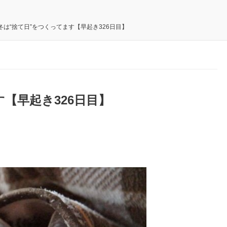
冬は“捨て日”をつくってます【早起き326日目】
【早起き326日目】