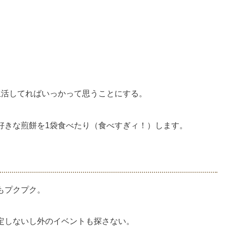
生活してればいっかって思うことにする。
好きな煎餅を1袋食べたり（食べすぎィ！）します。
もプクプク。
定しないし外のイベントも探さない。