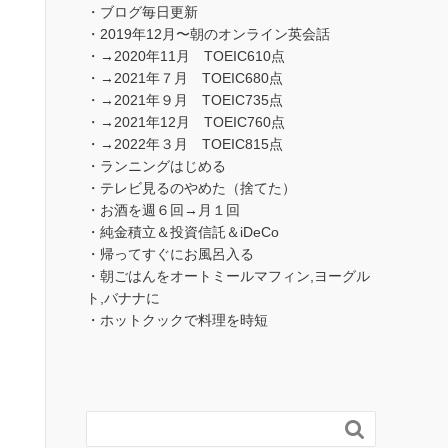
・ブログ毎日更新
・2019年12月〜朝のオンライン英会話
・→2020年11月 TOEIC610点
・→2021年７月 TOEIC680点
・→2021年９月 TOEIC735点
・→2021年12月 TOEIC760点
・→2022年３月 TOEIC815点
・ランニングはじめる
・テレビ見るのやめた（捨てた）
・お酒を週６回→月１回
・純金積立＆投資信託＆iDeCo
・帰ってすぐにお風呂入る
・朝ごはんをオートミールマフィン,ヨーグル
ト,バナナに
・ホットクックで料理を時短
