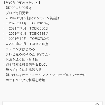
【早起きで変わったこと】
・朝7:00→5:00起き
・ブログ毎日更新
・2019年12月〜朝のオンライン英会話
・→2020年11月 TOEIC610点
・→2021年７月 TOEIC680点
・→2021年９月 TOEIC735点
・→2021年12月 TOEIC760点
・→2022年３月 TOEIC815点
・ランニングはじめる
・テレビ見るのやめた（捨てた）
・お酒を週６回→月１回
・純金積立＆投資信託＆iDeCo
・帰ってすぐにお風呂入る
・朝ごはんをオートミールマフィン,ヨーグルト,バナナに
・ホットクックで料理を時短