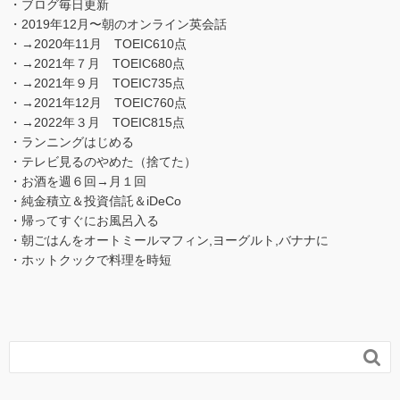
・ブログ毎日更新
・2019年12月〜朝のオンライン英会話
・→2020年11月 TOEIC610点
・→2021年７月 TOEIC680点
・→2021年９月 TOEIC735点
・→2021年12月 TOEIC760点
・→2022年３月 TOEIC815点
・ランニングはじめる
・テレビ見るのやめた（捨てた）
・お酒を週６回→月１回
・純金積立＆投資信託＆iDeCo
・帰ってすぐにお風呂入る
・朝ごはんをオートミールマフィン,ヨーグルト,バナナに
・ホットクックで料理を時短
