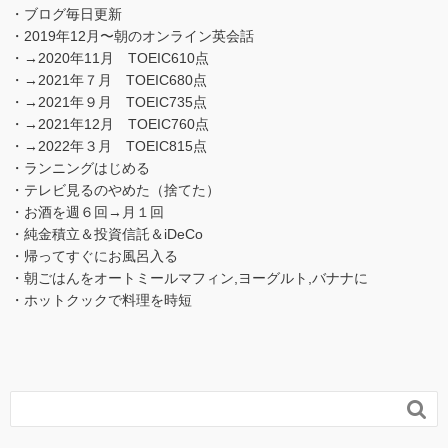
・ブログ毎日更新
・2019年12月〜朝のオンライン英会話
・→2020年11月 TOEIC610点
・→2021年７月 TOEIC680点
・→2021年９月 TOEIC735点
・→2021年12月 TOEIC760点
・→2022年３月 TOEIC815点
・ランニングはじめる
・テレビ見るのやめた（捨てた）
・お酒を週６回→月１回
・純金積立＆投資信託＆iDeCo
・帰ってすぐにお風呂入る
・朝ごはんをオートミールマフィン,ヨーグルト,バナナに
・ホットクックで料理を時短
