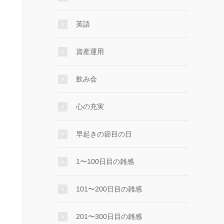
英語
資産運用
飲み会
心の充実
早起きの節目の日
1〜100日目の雑感
101〜200日目の雑感
201〜300日目の雑感