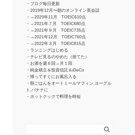
・ブログ毎日更新
・2019年12月〜朝のオンライン英会話
・→2020年11月 TOEIC610点
・→2021年７月 TOEIC680点
・→2021年９月 TOEIC735点
・→2021年12月 TOEIC760点
・→2022年３月 TOEIC815点
・ランニングはじめる
・テレビ見るのやめた（捨てた）
・お酒を週６回→月１回
・純金積立＆投資信託＆iDeCo
・帰ってすぐにお風呂入る
・朝ごはんをオートミールマフィン,ヨーグル
ト,バナナに
・ホットクックで料理を時短
