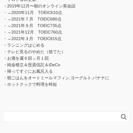
・2019年12月〜朝のオンライン英会話
・→2020年11月 TOEIC610点
・→2021年７月 TOEIC680点
・→2021年９月 TOEIC735点
・→2021年12月 TOEIC760点
・→2022年３月 TOEIC815点
・ランニングはじめる
・テレビ見るのやめた（捨てた）
・お酒を週６回→月１回
・純金積立＆投資信託＆iDeCo
・帰ってすぐにお風呂入る
・朝ごはんをオートミールマフィン,ヨーグルト,バナナに
・ホットクックで料理を時短
