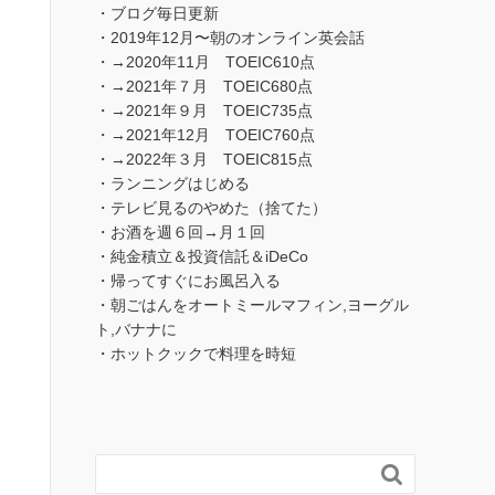
・ブログ毎日更新
・2019年12月〜朝のオンライン英会話
・→2020年11月 TOEIC610点
・→2021年７月 TOEIC680点
・→2021年９月 TOEIC735点
・→2021年12月 TOEIC760点
・→2022年３月 TOEIC815点
・ランニングはじめる
・テレビ見るのやめた（捨てた）
・お酒を週６回→月１回
・純金積立＆投資信託＆iDeCo
・帰ってすぐにお風呂入る
・朝ごはんをオートミールマフィン,ヨーグル
ト,バナナに
・ホットクックで料理を時短
