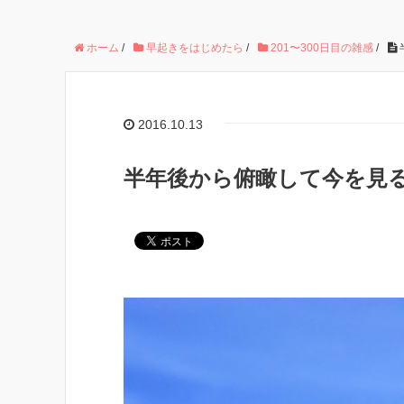
ホーム
/
早起きをはじめたら
/
201〜300日目の雑感
/
2016.10.13
半年後から俯瞰して今を見る