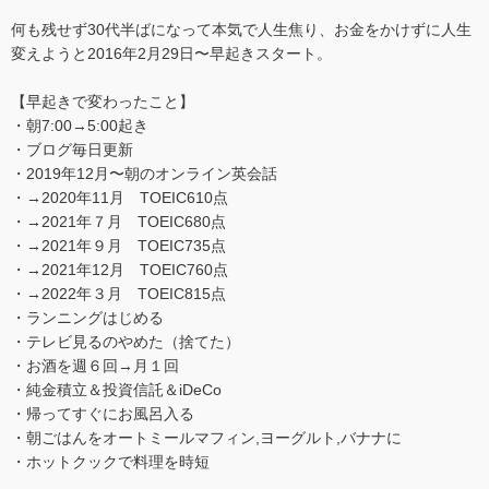
何も残せず30代半ばになって本気で人生焦り、お金をかけずに人生
変えようと2016年2月29日〜早起きスタート。
【早起きで変わったこと】
・朝7:00→5:00起き
・ブログ毎日更新
・2019年12月〜朝のオンライン英会話
・→2020年11月 TOEIC610点
・→2021年７月 TOEIC680点
・→2021年９月 TOEIC735点
・→2021年12月 TOEIC760点
・→2022年３月 TOEIC815点
・ランニングはじめる
・テレビ見るのやめた（捨てた）
・お酒を週６回→月１回
・純金積立＆投資信託＆iDeCo
・帰ってすぐにお風呂入る
・朝ごはんをオートミールマフィン,ヨーグルト,バナナに
・ホットクックで料理を時短