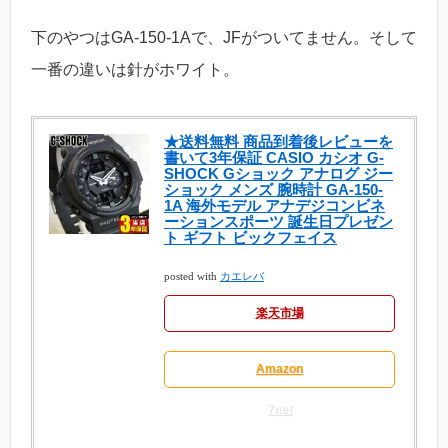
下のやつはGA-150-1Aで、JFがついてません。そして
一番の違いは針がホワイト。
★送料無料 商品到着後レビューを
書いて3年保証 CASIO カシオ G-
SHOCK Gショック アナログ ジー
ショック メンズ 腕時計 GA-150-
1A 海外モデル アナデジコンビネ
ーションスポーツ 誕生日プレゼン
ト ギフト ビックフェイス
posted with
カエレバ
楽天市場
Amazon
7net