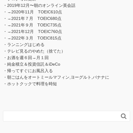
・2019年12月〜朝のオンライン英会話
・→2020年11月 TOEIC610点
・→2021年７月 TOEIC680点
・→2021年９月 TOEIC735点
・→2021年12月 TOEIC760点
・→2022年３月 TOEIC815点
・ランニングはじめる
・テレビ見るのやめた（捨てた）
・お酒を週６回→月１回
・純金積立＆投資信託＆iDeCo
・帰ってすぐにお風呂入る
・朝ごはんをオートミールマフィン,ヨーグルト,バナナに
・ホットクックで料理を時短
