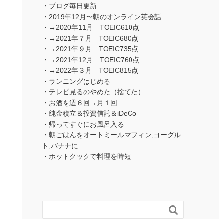
・ブログ毎日更新
・2019年12月〜朝のオンライン英会話
・→2020年11月 TOEIC610点
・→2021年７月 TOEIC680点
・→2021年９月 TOEIC735点
・→2021年12月 TOEIC760点
・→2022年３月 TOEIC815点
・ランニングはじめる
・テレビ見るのやめた（捨てた）
・お酒を週６回→月１回
・純金積立＆投資信託＆iDeCo
・帰ってすぐにお風呂入る
・朝ごはんをオートミールマフィン,ヨーグル
ト,バナナに
・ホットクックで料理を時短
