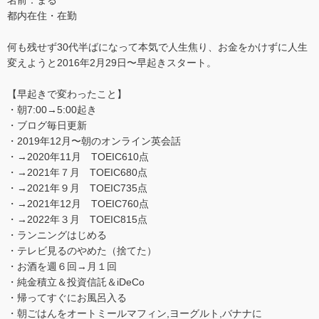
名前：まる
都内在住・在勤
何も残せず30代半ばになって本気で人生焦り、お金をかけずに人生
変えようと2016年2月29日〜早起きスタート。
【早起きで変わったこと】
・朝7:00→5:00起き
・ブログ毎日更新
・2019年12月〜朝のオンライン英会話
・→2020年11月 TOEIC610点
・→2021年７月 TOEIC680点
・→2021年９月 TOEIC735点
・→2021年12月 TOEIC760点
・→2022年３月 TOEIC815点
・ランニングはじめる
・テレビ見るのやめた（捨てた）
・お酒を週６回→月１回
・純金積立＆投資信託＆iDeCo
・帰ってすぐにお風呂入る
・朝ごはんをオートミールマフィン,ヨーグルト,バナナに