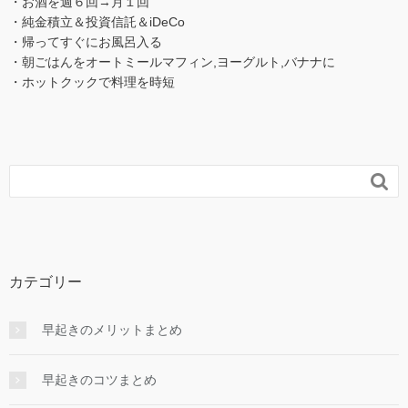
・お酒を週６回→月１回
・純金積立＆投資信託＆iDeCo
・帰ってすぐにお風呂入る
・朝ごはんをオートミールマフィン,ヨーグルト,バナナに
・ホットクックで料理を時短

カテゴリー
早起きのメリットまとめ
早起きのコツまとめ