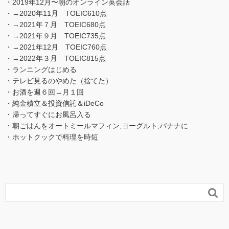
・2019年12月〜朝のオンライン英会話
・→2020年11月 TOEIC610点
・→2021年７月 TOEIC680点
・→2021年９月 TOEIC735点
・→2021年12月 TOEIC760点
・→2022年３月 TOEIC815点
・ランニングはじめる
・テレビ見るのやめた（捨てた）
・お酒を週６回→月１回
・純金積立＆投資信託＆iDeCo
・帰ってすぐにお風呂入る
・朝ごはんをオートミールマフィン,ヨーグルト,バナナに
・ホットクックで料理を時短
