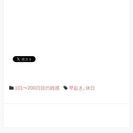
101〜200日目の雑感
早起き
,
休日