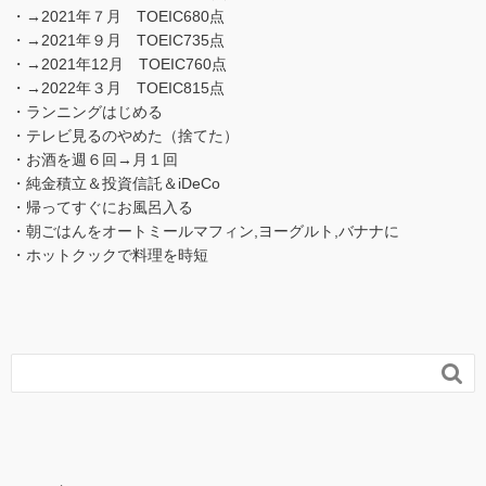
・→2021年７月 TOEIC680点
・→2021年９月 TOEIC735点
・→2021年12月 TOEIC760点
・→2022年３月 TOEIC815点
・ランニングはじめる
・テレビ見るのやめた（捨てた）
・お酒を週６回→月１回
・純金積立＆投資信託＆iDeCo
・帰ってすぐにお風呂入る
・朝ごはんをオートミールマフィン,ヨーグルト,バナナに
・ホットクックで料理を時短
