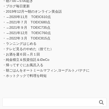
・朝7:00→5:00起き
・ブログ毎日更新
・2019年12月〜朝のオンライン英会話
・→2020年11月 TOEIC610点
・→2021年７月 TOEIC680点
・→2021年９月 TOEIC735点
・→2021年12月 TOEIC760点
・→2022年３月 TOEIC815点
・ランニングはじめる
・テレビ見るのやめた（捨てた）
・お酒を週６回→月１回
・純金積立＆投資信託＆iDeCo
・帰ってすぐにお風呂入る
・朝ごはんをオートミールマフィン,ヨーグルト,バナナに
・ホットクックで料理を時短
