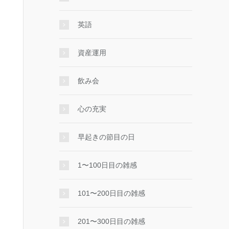
英語
資産運用
飲み会
心の充実
早起きの節目の日
1〜100日目の雑感
101〜200日目の雑感
201〜300日目の雑感