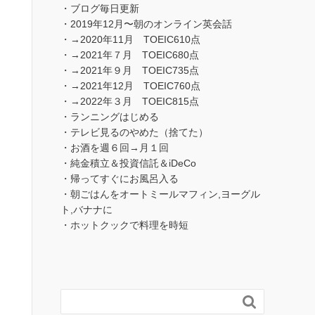
・ブログ毎日更新
・2019年12月〜朝のオンライン英会話
・→2020年11月 TOEIC610点
・→2021年７月 TOEIC680点
・→2021年９月 TOEIC735点
・→2021年12月 TOEIC760点
・→2022年３月 TOEIC815点
・ランニングはじめる
・テレビ見るのやめた（捨てた）
・お酒を週６回→月１回
・純金積立＆投資信託＆iDeCo
・帰ってすぐにお風呂入る
・朝ごはんをオートミールマフィン,ヨーグル
ト,バナナに
・ホットクックで料理を時短
