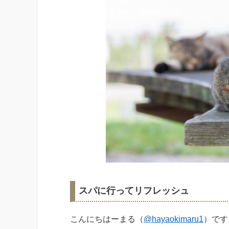
スパに行ってリフレッシュ
こんにちはーまる（
@hayaokimaru1
）で