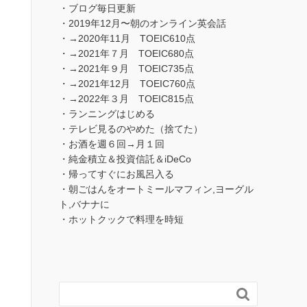
・ブログ毎日更新
・2019年12月〜朝のオンライン英会話
・→2020年11月 TOEIC610点
・→2021年７月 TOEIC680点
・→2021年９月 TOEIC735点
・→2021年12月 TOEIC760点
・→2022年３月 TOEIC815点
・ランニングはじめる
・テレビ見るのやめた（捨てた）
・お酒を週６回→月１回
・純金積立＆投資信託＆iDeCo
・帰ってすぐにお風呂入る
・朝ごはんをオートミールマフィン,ヨーグル
ト,バナナに
・ホットクックで料理を時短
