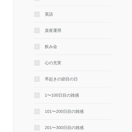
英語
資産運用
飲み会
心の充実
早起きの節目の日
1〜100日目の雑感
101〜200日目の雑感
201〜300日目の雑感