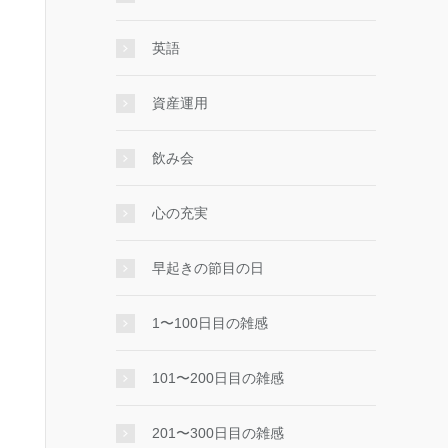
英語
資産運用
飲み会
心の充実
早起きの節目の日
1〜100日目の雑感
101〜200日目の雑感
201〜300日目の雑感