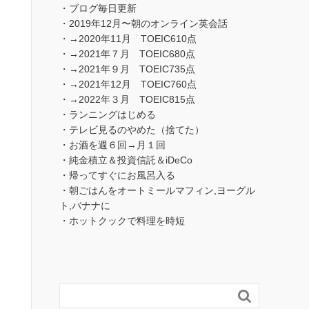
・ブログ毎日更新
・2019年12月〜朝のオンライン英会話
・→2020年11月 TOEIC610点
・→2021年７月 TOEIC680点
・→2021年９月 TOEIC735点
・→2021年12月 TOEIC760点
・→2022年３月 TOEIC815点
・ランニングはじめる
・テレビ見るのやめた（捨てた）
・お酒を週６回→月１回
・純金積立＆投資信託＆iDeCo
・帰ってすぐにお風呂入る
・朝ごはんをオートミールマフィン,ヨーグル
ト,バナナに
・ホットクックで料理を時短
