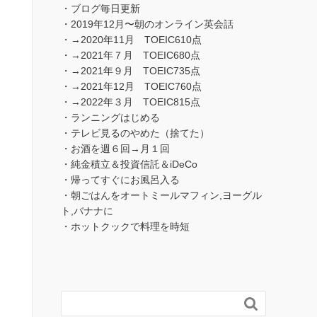
・ブログ毎日更新
・2019年12月〜朝のオンライン英会話
・→2020年11月 TOEIC610点
・→2021年７月 TOEIC680点
・→2021年９月 TOEIC735点
・→2021年12月 TOEIC760点
・→2022年３月 TOEIC815点
・ランニングはじめる
・テレビ見るのやめた（捨てた）
・お酒を週６回→月１回
・純金積立＆投資信託＆iDeCo
・帰ってすぐにお風呂入る
・朝ごはんをオートミールマフィン,ヨーグル
ト,バナナに
・ホットクックで料理を時短
