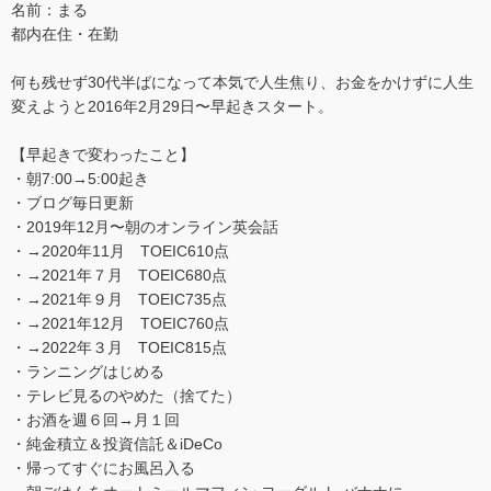
名前：まる
都内在住・在勤
何も残せず30代半ばになって本気で人生焦り、お金をかけずに人生
変えようと2016年2月29日〜早起きスタート。
【早起きで変わったこと】
・朝7:00→5:00起き
・ブログ毎日更新
・2019年12月〜朝のオンライン英会話
・→2020年11月 TOEIC610点
・→2021年７月 TOEIC680点
・→2021年９月 TOEIC735点
・→2021年12月 TOEIC760点
・→2022年３月 TOEIC815点
・ランニングはじめる
・テレビ見るのやめた（捨てた）
・お酒を週６回→月１回
・純金積立＆投資信託＆iDeCo
・帰ってすぐにお風呂入る