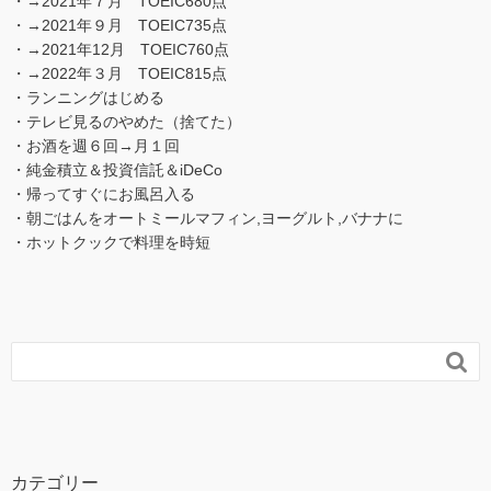
・→2021年７月 TOEIC680点
・→2021年９月 TOEIC735点
・→2021年12月 TOEIC760点
・→2022年３月 TOEIC815点
・ランニングはじめる
・テレビ見るのやめた（捨てた）
・お酒を週６回→月１回
・純金積立＆投資信託＆iDeCo
・帰ってすぐにお風呂入る
・朝ごはんをオートミールマフィン,ヨーグルト,バナナに
・ホットクックで料理を時短

カテゴリー