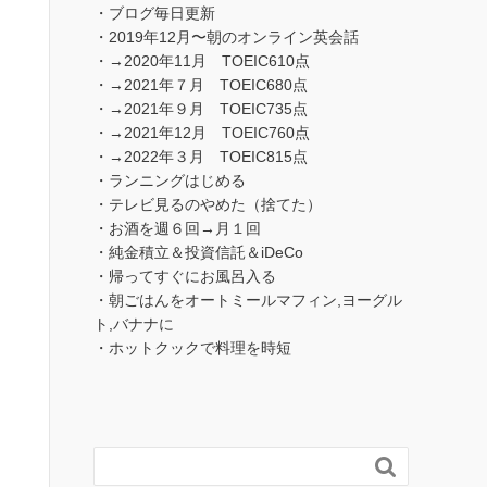
・ブログ毎日更新
・2019年12月〜朝のオンライン英会話
・→2020年11月 TOEIC610点
・→2021年７月 TOEIC680点
・→2021年９月 TOEIC735点
・→2021年12月 TOEIC760点
・→2022年３月 TOEIC815点
・ランニングはじめる
・テレビ見るのやめた（捨てた）
・お酒を週６回→月１回
・純金積立＆投資信託＆iDeCo
・帰ってすぐにお風呂入る
・朝ごはんをオートミールマフィン,ヨーグル
ト,バナナに
・ホットクックで料理を時短
