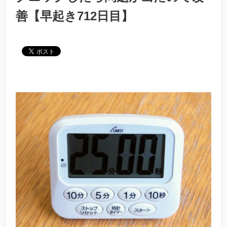
善【早起き712日目】