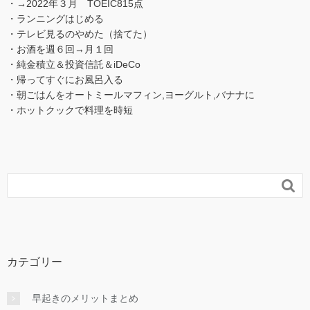
・→2022年３月 TOEIC815点
・ランニングはじめる
・テレビ見るのやめた（捨てた）
・お酒を週６回→月１回
・純金積立＆投資信託＆iDeCo
・帰ってすぐにお風呂入る
・朝ごはんをオートミールマフィン,ヨーグルト,バナナに
・ホットクックで料理を時短

カテゴリー
早起きのメリットまとめ