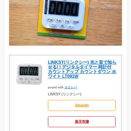
LINKSY(リンクシー) 光と音で知ら
せる! ! デジタルタイマー 時計付
カウントアップ カウントダウン ホ
ワイト LT091W
posted with
カエレバ
LINKSY (リンクシー)
Amazon
楽天市場