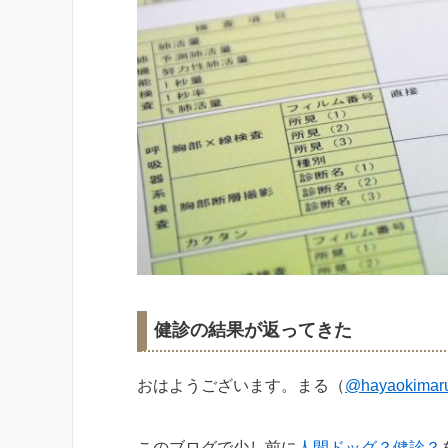
健診の結果が返ってきた
おはようございます。まる（
@hayaokimar
このブログで少し前に
人間ドッグ？健診？