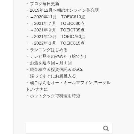
・ブログ毎日更新
・2019年12月〜朝のオンライン英会話
・→2020年11月 TOEIC610点
・→2021年７月 TOEIC680点
・→2021年９月 TOEIC735点
・→2021年12月 TOEIC760点
・→2022年３月 TOEIC815点
・ランニングはじめる
・テレビ見るのやめた（捨てた）
・お酒を週６回→月１回
・純金積立＆投資信託＆iDeCo
・帰ってすぐにお風呂入る
・朝ごはんをオートミールマフィン,ヨーグル
ト,バナナに
・ホットクックで料理を時短
