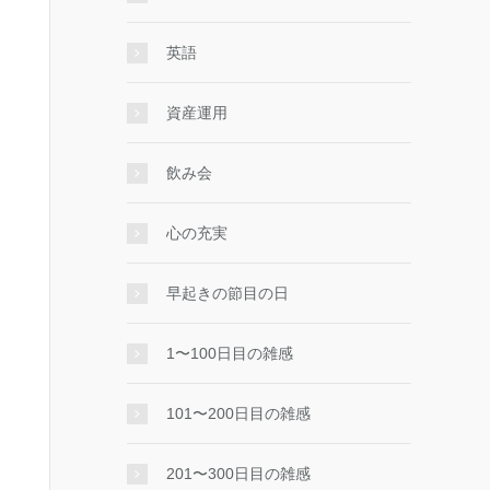
英語
資産運用
飲み会
心の充実
早起きの節目の日
1〜100日目の雑感
101〜200日目の雑感
201〜300日目の雑感