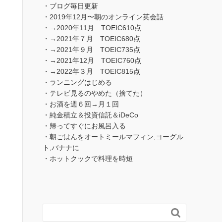
・ブログ毎日更新
・2019年12月〜朝のオンライン英会話
・→2020年11月 TOEIC610点
・→2021年７月 TOEIC680点
・→2021年９月 TOEIC735点
・→2021年12月 TOEIC760点
・→2022年３月 TOEIC815点
・ランニングはじめる
・テレビ見るのやめた（捨てた）
・お酒を週６回→月１回
・純金積立＆投資信託＆iDeCo
・帰ってすぐにお風呂入る
・朝ごはんをオートミールマフィン,ヨーグル
ト,バナナに
・ホットクックで料理を時短
