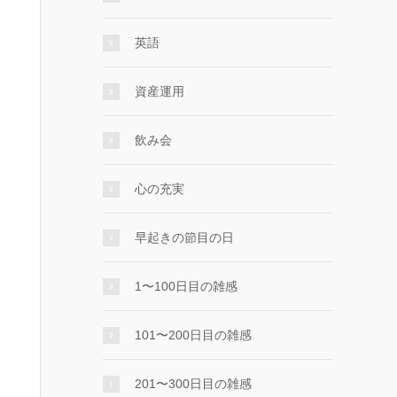
英語
資産運用
飲み会
心の充実
早起きの節目の日
1〜100日目の雑感
101〜200日目の雑感
201〜300日目の雑感