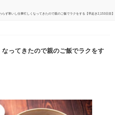
わらず寒いし仕事忙しくなってきたので親のご飯でラクをする【早起き2,153日目】
くなってきたので親のご飯でラクをす