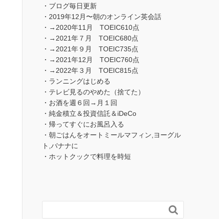
・ブログ毎日更新
・2019年12月〜朝のオンライン英会話
・→2020年11月 TOEIC610点
・→2021年７月 TOEIC680点
・→2021年９月 TOEIC735点
・→2021年12月 TOEIC760点
・→2022年３月 TOEIC815点
・ランニングはじめる
・テレビ見るのやめた（捨てた）
・お酒を週６回→月１回
・純金積立＆投資信託＆iDeCo
・帰ってすぐにお風呂入る
・朝ごはんをオートミールマフィン,ヨーグル
ト,バナナに
・ホットクックで料理を時短
