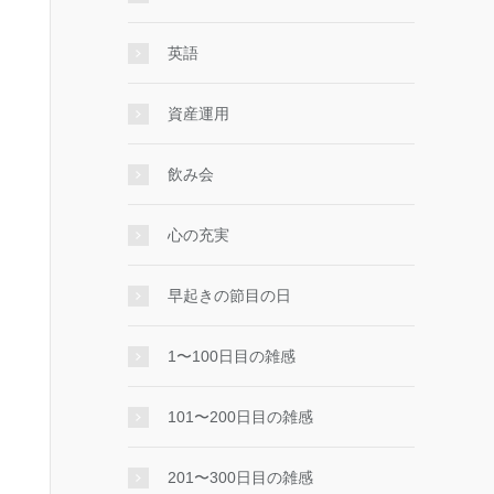
英語
資産運用
飲み会
心の充実
早起きの節目の日
1〜100日目の雑感
101〜200日目の雑感
201〜300日目の雑感