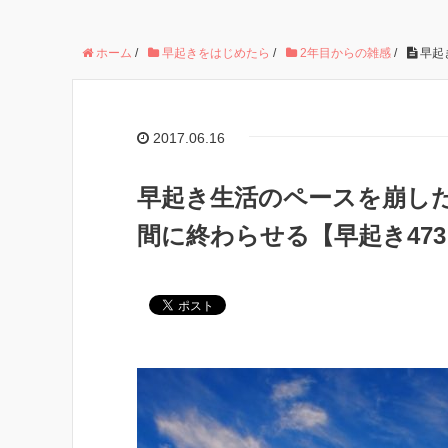
ホーム
/
早起きをはじめたら
/
2年目からの雑感
/
早起
2017.06.16
早起き生活のペースを崩し
間に終わらせる【早起き47