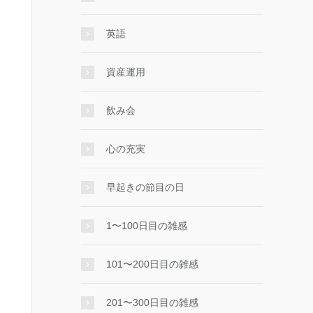
英語
資産運用
飲み会
心の充実
早起きの節目の日
1〜100日目の雑感
101〜200日目の雑感
201〜300日目の雑感