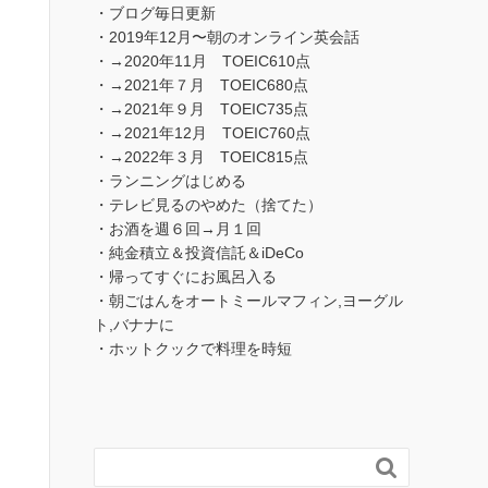
・ブログ毎日更新
・2019年12月〜朝のオンライン英会話
・→2020年11月 TOEIC610点
・→2021年７月 TOEIC680点
・→2021年９月 TOEIC735点
・→2021年12月 TOEIC760点
・→2022年３月 TOEIC815点
・ランニングはじめる
・テレビ見るのやめた（捨てた）
・お酒を週６回→月１回
・純金積立＆投資信託＆iDeCo
・帰ってすぐにお風呂入る
・朝ごはんをオートミールマフィン,ヨーグル
ト,バナナに
・ホットクックで料理を時短
