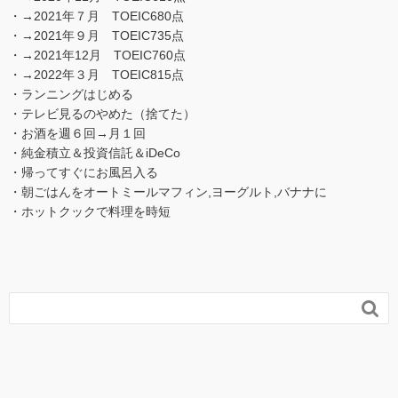
・→2021年７月 TOEIC680点
・→2021年９月 TOEIC735点
・→2021年12月 TOEIC760点
・→2022年３月 TOEIC815点
・ランニングはじめる
・テレビ見るのやめた（捨てた）
・お酒を週６回→月１回
・純金積立＆投資信託＆iDeCo
・帰ってすぐにお風呂入る
・朝ごはんをオートミールマフィン,ヨーグルト,バナナに
・ホットクックで料理を時短
