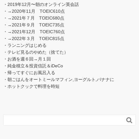
・2019年12月〜朝のオンライン英会話
・→2020年11月 TOEIC610点
・→2021年７月 TOEIC680点
・→2021年９月 TOEIC735点
・→2021年12月 TOEIC760点
・→2022年３月 TOEIC815点
・ランニングはじめる
・テレビ見るのやめた（捨てた）
・お酒を週６回→月１回
・純金積立＆投資信託＆iDeCo
・帰ってすぐにお風呂入る
・朝ごはんをオートミールマフィン,ヨーグルト,バナナに
・ホットクックで料理を時短
