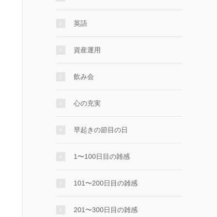
英語
資産運用
飲み会
心の充実
早起きの節目の日
1〜100日目の雑感
101〜200日目の雑感
201〜300日目の雑感