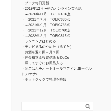
・ブログ毎日更新
・2019年12月〜朝のオンライン英会話
・→2020年11月 TOEIC610点
・→2021年７月 TOEIC680点
・→2021年９月 TOEIC735点
・→2021年12月 TOEIC760点
・→2022年３月 TOEIC815点
・ランニングはじめる
・テレビ見るのやめた（捨てた）
・お酒を週６回→月１回
・純金積立＆投資信託＆iDeCo
・帰ってすぐにお風呂入る
・朝ごはんをオートミールマフィン,ヨーグル
ト,バナナに
・ホットクックで料理を時短
