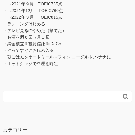
・→2021年９月 TOEIC735点
・→2021年12月 TOEIC760点
・→2022年３月 TOEIC815点
・ランニングはじめる
・テレビ見るのやめた（捨てた）
・お酒を週６回→月１回
・純金積立＆投資信託＆iDeCo
・帰ってすぐにお風呂入る
・朝ごはんをオートミールマフィン,ヨーグルト,バナナに
・ホットクックで料理を時短

カテゴリー