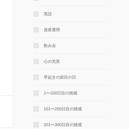
英語
資産運用
飲み会
心の充実
早起きの節目の日
1〜100日目の雑感
101〜200日目の雑感
201〜300日目の雑感